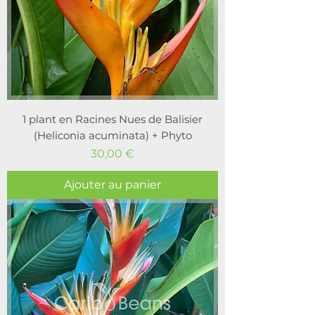
1 plant en Racines Nues de Balisier
(Heliconia acuminata) + Phyto
Prix
30,00 €
Ajouter au panier