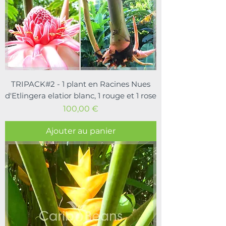
TRIPACK#2 - 1 plant en Racines Nues
d'Etlingera elatior blanc, 1 rouge et 1 rose
Prix
100,00 €
Ajouter au panier