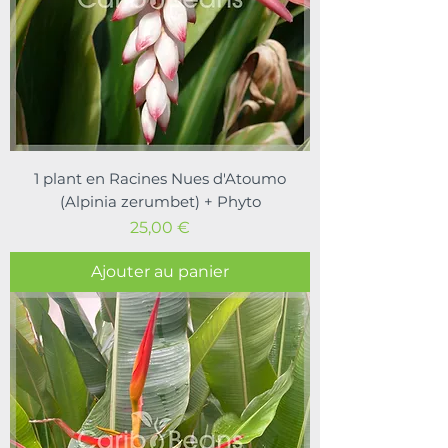
1 plant en Racines Nues d'Atoumo
(Alpinia zerumbet) + Phyto
Prix
25,00 €
Ajouter au panier