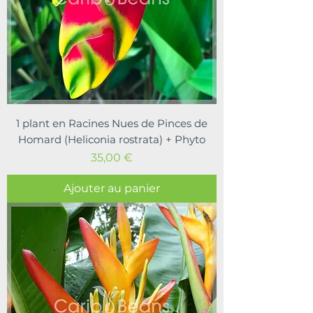
1 plant en Racines Nues de Pinces de
Homard (Heliconia rostrata) + Phyto
Prix
35,00 €
Ajouter au panier