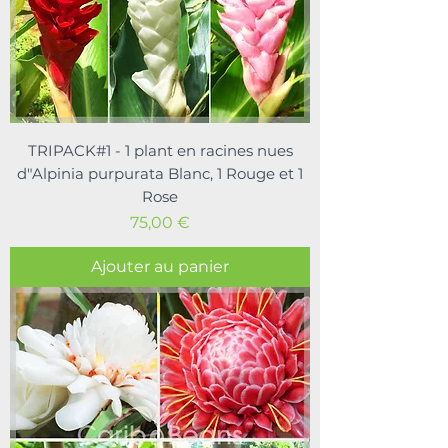
TRIPACK#1 - 1 plant en racines nues
d"Alpinia purpurata Blanc, 1 Rouge et 1
Rose
Prix
75,00 €
Ajouter au panier