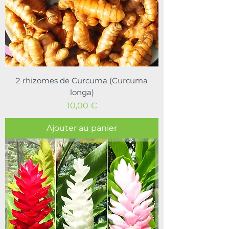
2 rhizomes de Curcuma (Curcuma
longa)
Prix
10,00 €
Ajouter au panier