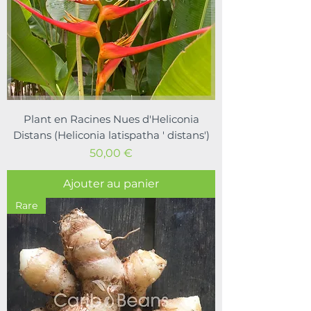
Plant en Racines Nues d'Heliconia
Distans (Heliconia latispatha ' distans')
Prix
50,00 €
Ajouter au panier
Rare