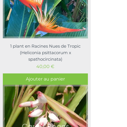
1 plant en Racines Nues de Tropic
(Heliconia psittacorum x
spathocircinata)
Prix
40,00 €
Ajouter au panier