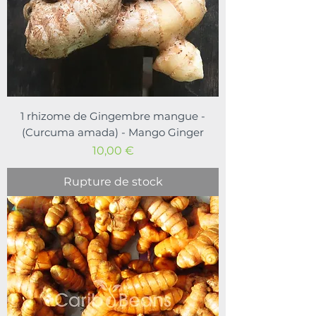
1 rhizome de Gingembre mangue -
(Curcuma amada) - Mango Ginger
Prix
10,00 €
Rupture de stock