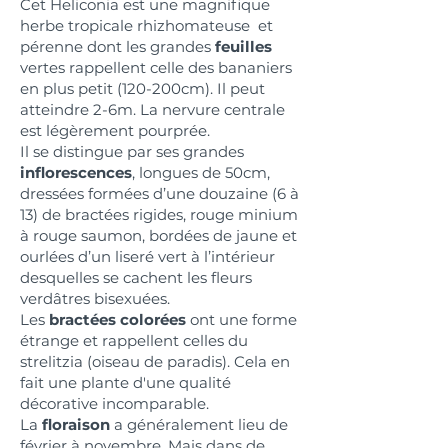
Cet Heliconia est une magnifique
herbe tropicale rhizhomateuse et
pérenne dont les grandes
feuilles
vertes rappellent celle des bananiers
en plus petit (120-200cm). Il peut
atteindre 2-6m. La nervure centrale
est légèrement pourprée.
Il se distingue par ses grandes
inflorescences
, longues de 50cm,
dressées formées d’une douzaine (6 à
13) de bractées rigides, rouge minium
à rouge saumon, bordées de jaune et
ourlées d’un liseré vert à l’intérieur
desquelles se cachent les fleurs
verdâtres bisexuées.
Les
bractées colorées
ont une forme
étrange et rappellent celles du
strelitzia (oiseau de paradis). Cela en
fait une plante d'une qualité
décorative incomparable.
La
floraison
a généralement lieu de
février à novembre. Mais dans de