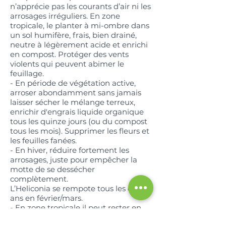
n’apprécie pas les courants d’air ni les
arrosages irréguliers. En zone
tropicale, le planter à mi-ombre dans
un sol humifère, frais, bien drainé,
neutre à légèrement acide et enrichi
en compost. Protéger des vents
violents qui peuvent abimer le
feuillage.
- En période de végétation active,
arroser abondamment sans jamais
laisser sécher le mélange terreux,
enrichir d'engrais liquide organique
tous les quinze jours (ou du compost
tous les mois). Supprimer les fleurs et
les feuilles fanées.
- En hiver, réduire fortement les
arrosages, juste pour empêcher la
motte de se dessécher
complètement.
L’Heliconia se rempote tous les deux
ans en février/mars.
- En zone tropicale il peut rester en
place. Il est conseillé de procéder à