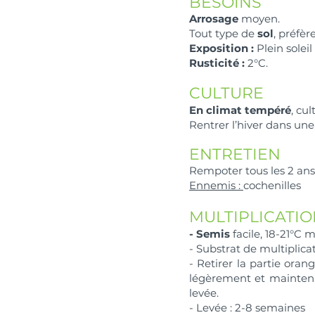
BESOINS
Arrosage
moyen.
Tout type de
sol
, préfèr
Exposition :
Plein soleil 
Rusticité :
2°C.
CULTURE
En climat tempéré
, cul
Rentrer l’hiver dans un
ENTRETIEN
Rempoter tous les 2 ans
Ennemis :
cochenilles
MULTIPLICATI
- Semis
facile, 18-21°C 
- Substrat de multiplicat
- Retirer la partie ora
légèrement et mainteni
levée.
- Levée : 2-8 semaines