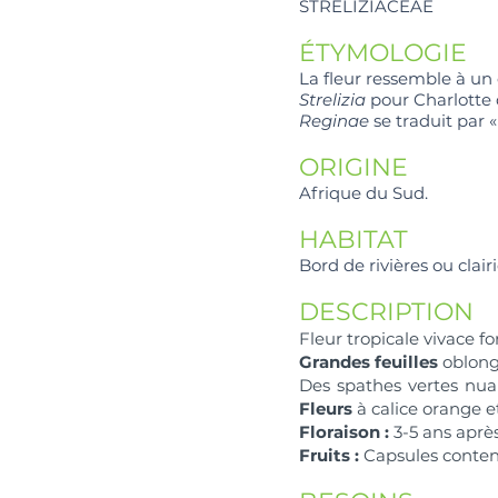
STRELIZIACEAE
ÉTYMOLOGIE
La fleur ressemble à un 
Strelizia
pour Charlotte 
Reginae
se traduit par «
ORIGINE
Afrique du Sud.
HABITAT
Bord de rivières ou clairi
DESCRIPTION
Fleur tropicale vivace fo
Grandes feuilles
oblongu
Des spathes vertes nuan
Fleurs
à calice orange et
Floraison :
3-5 ans après
Fruits :
Capsules contena