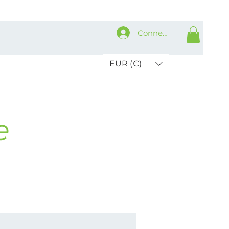
Connexion
EUR (€)
e