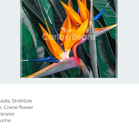
dis, Strélitzie
e, Crane flower
Paraiso
lume