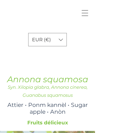
EUR (€)
Annona squamosa
Syn. Xilopia glabra, Annona cinerea,
Guanabus squamosus
Attier • Ponm kannèl • Sugar
apple • Anòn
Fruits délicieux