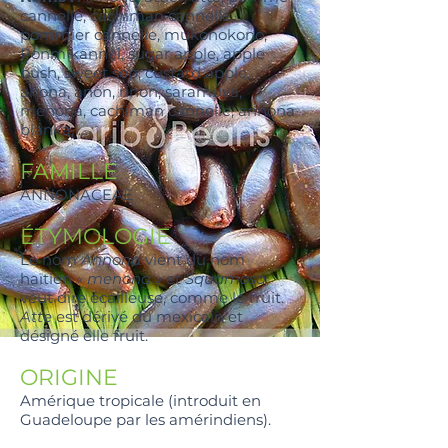
cannelle, cachiman cannelle,
pommier cannelle, mukonokono,
Ponm kannèl, sugar apple, apple
bush, sweet sop, custard apple,
anona, anòn, rinon, saramuya,
menona, cachiman cannelle, annona
blanka, …
FAMILLE
ANNONACEAE
ÉTYMOLOGIE
Le nom
Annona
vient du nom
haïtien
« menona »
et
Squamosa
veut dire écailleuse, comme le fruit.
Atte
est dérivé du mexicain et
désigné elle fruit.
ORIGINE
Amérique tropicale (introduit en
Guadeloupe par les amérindiens).