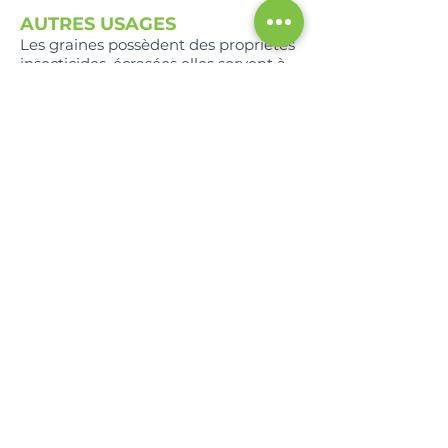
AUTRES USAGES
Les graines possèdent des propriétés
insecticides, écrasées elles servent à
lutter contre les poux dans certains
pays.
La poudre de graines sèche est
utilisée comme insecticide. Attention
elle imite fortement les yeux.
ANECDOTES
Des chercheurs antillais ont émis
l’hypothèse d’une corrélation entre la
consommation de plantes de la
famille des Annonacées et la
survenue de troubles parkinsonniens
atypiques qui seraient liés à la
présence d’acétogénines entrainant
des lésions neuropathologiques
(Champy et al. 2004 et 2005).
COMPOSITION
Pour 100g de Pulpe