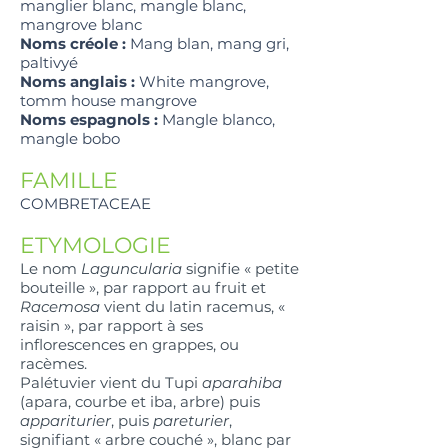
manglier blanc, mangle blanc,
mangrove blanc
Noms créole :
Mang blan, mang gri,
paltivyé
Noms anglais :
White mangrove,
tomm house mangrove
Noms espagnols :
Mangle blanco,
mangle bobo
FAMILLE
COMBRETACEAE
ETYMOLOGIE
Le nom
Laguncularia
signifie « petite
bouteille », par rapport au fruit et
Racemosa
vient du latin racemus, «
raisin », par rapport à ses
inflorescences en grappes, ou
racèmes.
Palétuvier vient du Tupi
aparahiba
(apara, courbe et iba, arbre) puis
appariturier
, puis
pareturier
,
signifiant « arbre couché », blanc par