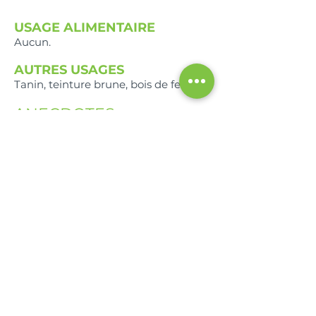
USAGE ALIMENTAIRE
Aucun.
AUTRES USAGES
Tanin, teinture brune, bois de feu.
ANECDOTES
L’écorce serait a traiter les filets de
pêche.
La sève est utilisée en combinaison
avec l’agar-agar comme substrat peu
coûteux pour les cultures in vitro de
champignons.
Les stratégies
d'adaptation du
Palétuvier blanc
Capables de se développer dans les
zones salées des mangroves, le
palétuvier blanc étend un réseau