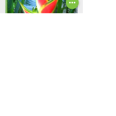
Heliconia wagneriana
Tricolor balisier - Rainbow plant
Voir fiche